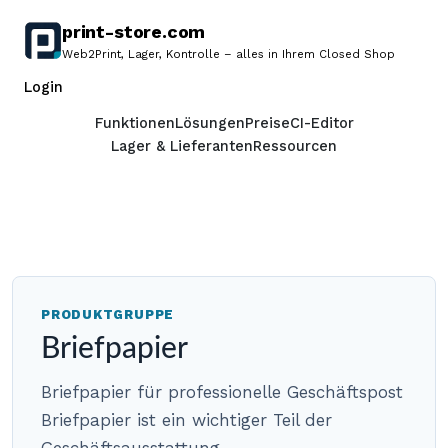
print-store.com
print-
Web2Print, Lager, Kontrolle – alles in Ihrem Closed Shop
store.com
Demo anfordern
Login
Startseite
Funktionen
Lösungen
Preise
CI-Editor
Lager & Lieferanten
Ressourcen
PRODUKTGRUPPE
Briefpapier
Briefpapier für professionelle Geschäftspost
Briefpapier ist ein wichtiger Teil der