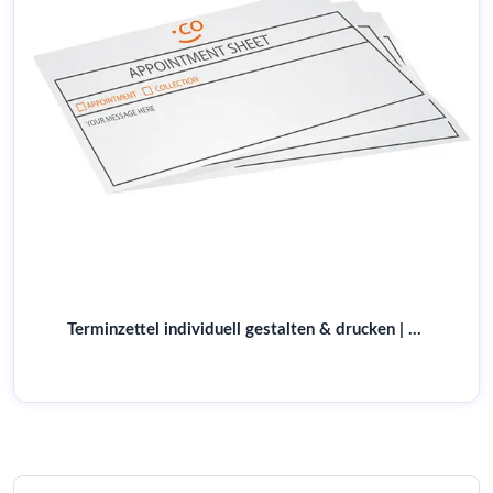
Terminzettel individuell gestalten & drucken | Für Arztpraxen & mehr | Online bestellen