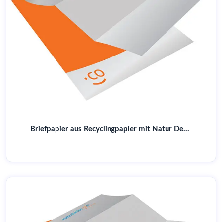
Briefpapier aus Recyclingpapier mit Natur Design | Für umweltbewusste Unternehmen | Top Qualität