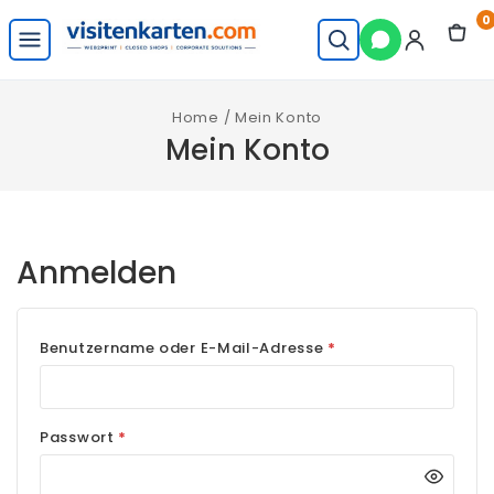
Skip
0
to
visitenkarten.com
content
Startseite
Home
/
Mein Konto
Mein Konto
Anmelden
E
Benutzername oder E-Mail-Adresse
*
r
f
E
Passwort
*
o
r
r