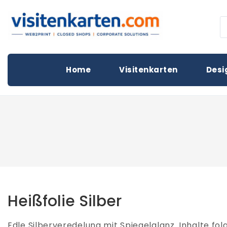
Skip
to
P
visitenkarten.com
content
s
Startseite
Home
Visitenkarten
Desi
Heißfolie Silber
Edle Silberveredelung mit Spiegelglanz. Inhalte folg