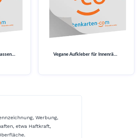
Sticker Vegan Drucken Lassen | Große Auswahl
Vegane Aufkleber für Innenräume – Umweltfreundlich & ohne tierische Produkte | Online bestellen
kennzeichnung, Werbung,
ften, etwa Haftkraft,
Oberfläche.