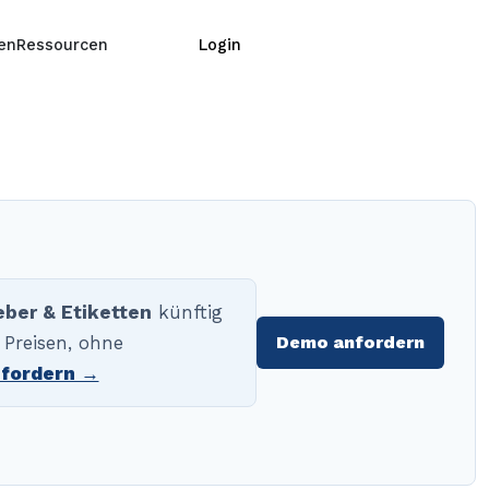
Demo anfordern
ten
Ressourcen
Login
eber & Etiketten
künftig
 Preisen, ohne
Demo anfordern
fordern →