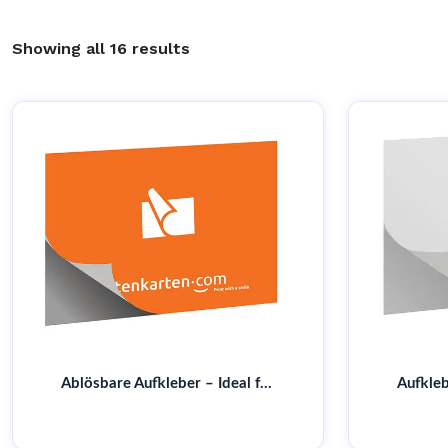
Showing all 16 results
Ablösbare Aufkleber – Ideal für Promotion-Aktionen | Leicht anzubringen & zu entfernen | Jetzt entdecken