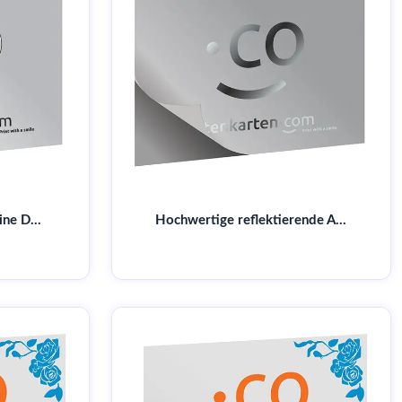
Exklusive Aufkleber Online Drucken | Edle Designs
Hochwertige reflektierende Aufkleber kaufen | Große Auswahl & schnelle Lieferung