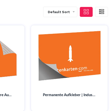
Default Sort
Doppelseitig bedruckbare Aufkleber kaufen | Für Innen- & Außenbereich geeignet | Weil am Rhein
Permanente Aufkleber | Industriequalität | print-store.com