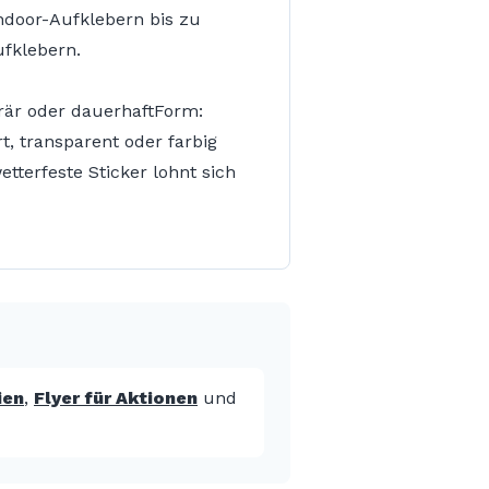
Indoor-Aufklebern bis zu
ufklebern.
orär oder dauerhaftForm:
t, transparent oder farbig
tterfeste Sticker lohnt sich
ien
,
Flyer für Aktionen
und