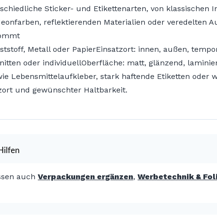
schiedliche Sticker- und Etikettenarten, von klassischen 
eonfarben, reflektierenden Materialien oder veredelten A
kommt
ststoff, Metall oder PapierEinsatzort: innen, außen, temp
itten oder individuellOberfläche: matt, glänzend, laminier
e Lebensmittelaufkleber, stark haftende Etiketten oder we
zort und gewünschter Haltbarkeit.
ilfen
ssen auch
Verpackungen ergänzen
,
Werbetechnik & Fol