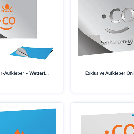
Outdoor-Aufkleber – Wetterfest, UV-beständig & langlebig | Top Qualität für Ihre Werbung