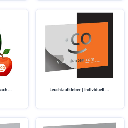
Lebensmittelaufkleber nach Maß | Jetzt online gestalten & drucken lassen
Leuchtaufkleber | Individuell gestalten & drucken | Für Warnhinweise & Dekorationen | Jetzt online