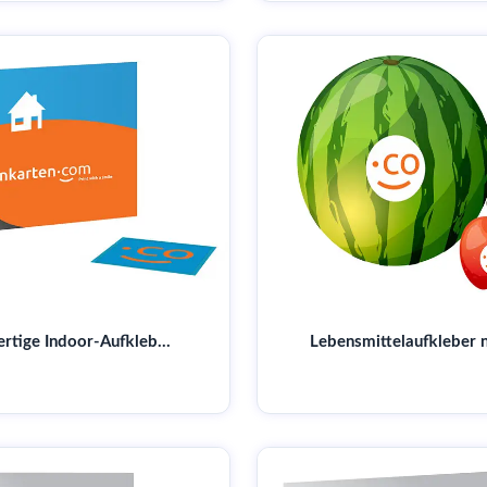
Hochwertige Indoor-Aufkleber: Langlebig & leicht anzubringen