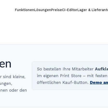
Funktionen
Lösungen
Preise
CI-Editor
Lager & Lieferan
ten
So bestellen Ihre Mitarbeiter
Aufkl
im eigenen Print Store – mit festen
 sind kleine,
öffentlichen Kauf-Button.
Demo an
ungen,
onen oder den