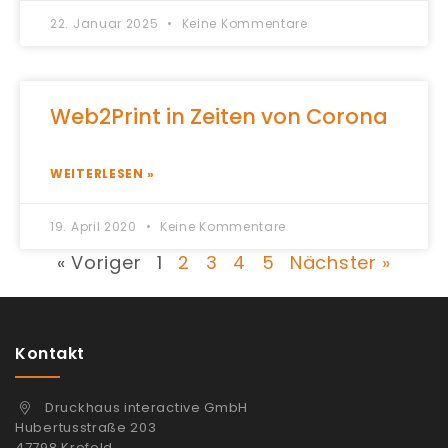
22. Januar 2025
Keine Kommentare
Web2Print in Zeiten von Corona
WEITERLESEN »
19. April 2020
Keine Kommentare
« Voriger
1
2
3
4
5
Nächster »
Kontakt
Druckhaus interactive GmbH
Hubertusstraße 203
47798 Krefeld